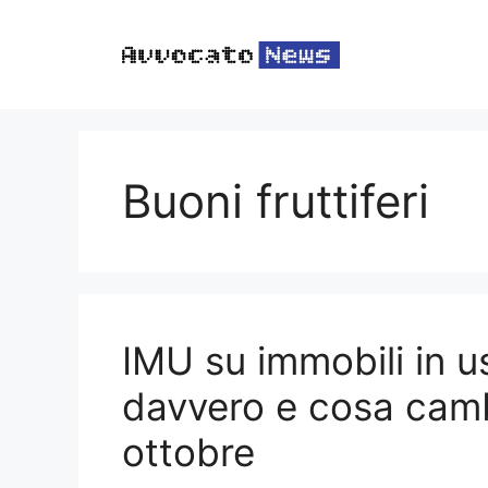
Vai
al
contenuto
Buoni fruttiferi
IMU su immobili in u
davvero e cosa camb
ottobre