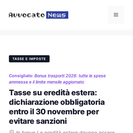
Vai
al
Menu
contenuto
TASSE E IMPOSTE
Consigliato:
Bonus trasporti 2026: tutte le spese
ammesse e il limite mensile aggiornato
Tasse su eredità estera:
dichiarazione obbligatoria
entro il 30 novembre per
evitare sanzioni
In breve Le eredità estere devono essere