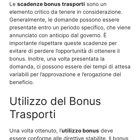
Le
scadenze bonus trasporti
sono un
elemento critico da tenere in considerazione.
Generalmente, le domande possono essere
presentate entro un periodo specifico, che viene
annunciato con anticipo dal governo. È
importante rispettare queste scadenze per
evitare di perdere l’opportunità di ottenere il
bonus. Inoltre, una volta presentata la
domanda, ci possono essere dei tempi di attesa
variabili per l’approvazione e l’erogazione del
beneficio.
Utilizzo del Bonus
Trasporti
Una volta ottenuto, l’
utilizzo bonus
deve
essere conforme alle direttive stabilite. Il bonus