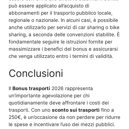
può essere applicato all’acquisto di
abbonamenti per il trasporto pubblico locale,
regionale o nazionale. In alcuni casi, è possibile
anche utilizzarlo per servizi di car sharing o bike
sharing, a seconda delle convenzioni stabilite. È
fondamentale seguire le istruzioni fornite per
massimizzare i benefici del bonus e assicurarsi
che venga utilizzato entro i termini di validità.
Conclusioni
Il
Bonus trasporti
2026 rappresenta
un’importante agevolazione per chi
quotidianamente deve affrontare i costi dei
trasporti. Con uno
sconto sui trasporti
fino a
250€, è un’occasione da non perdere per ridurre
le spese e incentivare l’uso dei mezzi pubblici.