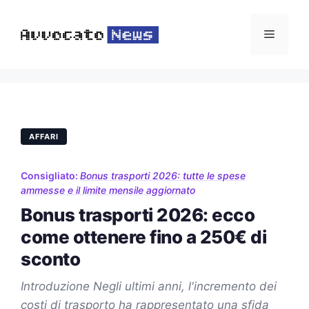
Vai
al
Menu
contenuto
AFFARI
Consigliato:
Bonus trasporti 2026: tutte le spese
ammesse e il limite mensile aggiornato
Bonus trasporti 2026: ecco
come ottenere fino a 250€ di
sconto
Introduzione Negli ultimi anni, l'incremento dei
costi di trasporto ha rappresentato una sfida