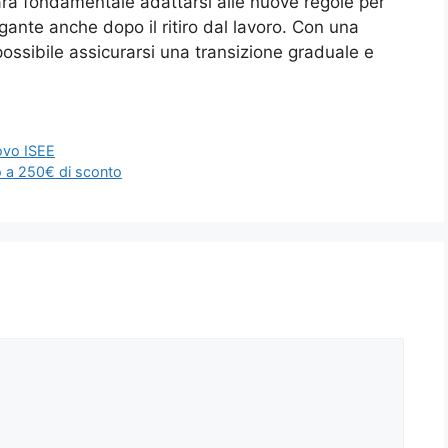
rà fondamentale adattarsi alle nuove regole per
ante anche dopo il ritiro dal lavoro. Con una
ossibile assicurarsi una transizione graduale e
uovo ISEE
o a 250€ di sconto